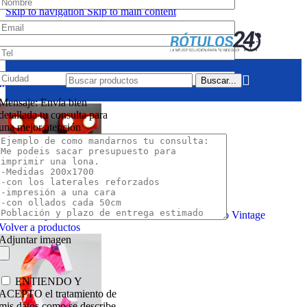
Skip to navigation
Skip to main content
Buscar...
Inicio
/
Letras corpóreas
/
Letras de PVC
Mensaje: Envía bien
detallada tu consulta para
una mejor atención
Letras Corpóreas con Bombillas - Letreros Luminoso Vintage
Volver a productos
Adjuntar imagen
ENTIENDO Y
ACEPTO el tratamiento de
mis datos como se describe