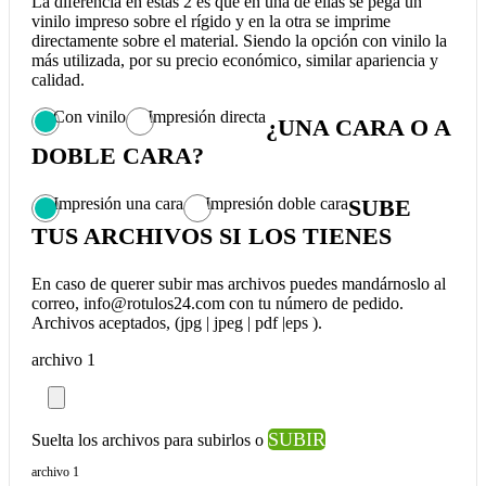
La diferencia en estas 2 es que en una de ellas se pega un
vinilo impreso sobre el rígido y en la otra se imprime
directamente sobre el material. Siendo la opción con vinilo la
más utilizada, por su precio económico, similar apariencia y
calidad.
Con vinilo
Impresión directa
¿UNA CARA O A
DOBLE CARA?
Impresión una cara
Impresión doble cara
SUBE
TUS ARCHIVOS SI LOS TIENES
En caso de querer subir mas archivos puedes mandárnoslo al
correo, info@rotulos24.com con tu número de pedido.
Archivos aceptados, (jpg | jpeg | pdf |eps ).
archivo 1
SUBIR
Suelta los archivos para subirlos o
archivo 1